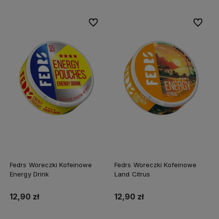
Do ulubionych
Do ulubi
Fedrs Woreczki Kofeinowe
Fedrs Woreczki Kofeinowe
Energy Drink
Land Citrus
12,90 zł
12,90 zł