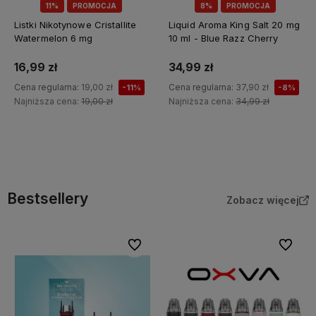
11%
PROMOCJA
8%
PROMOCJA
Listki Nikotynowe Cristallite
Liquid Aroma King Salt 20 mg
Watermelon 6 mg
10 ml - Blue Razz Cherry
16,99 zł
34,99 zł
Cena regularna:
19,00 zł
Cena regularna:
37,90 zł
-11%
-8%
Najniższa cena:
19,00 zł
Najniższa cena:
34,99 zł
Do koszyka
Do koszyka
Bestsellery
Zobacz więcej
Do ulubionych
Do ulubi