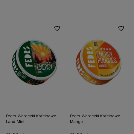
Do koszyka
Do koszyka
Do ulubionych
Do ulubi
Fedrs Woreczki Kofeinowe
Fedrs Woreczki Kofeinowe
Land Mint
Mango