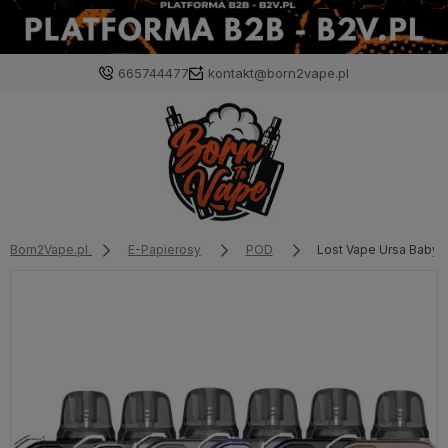
665744477
kontakt@born2vape.pl
Born2Vape.pl
E-Papierosy
POD
Lost Vape Ursa Baby 