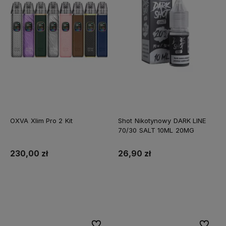
OXVA Xlim Pro 2 Kit
Shot Nikotynowy DARK LINE
70/30 SALT 10ML 20MG
230,00 zł
26,90 zł
Do koszyka
Do koszyka
Do ulubionych
Do ulubi