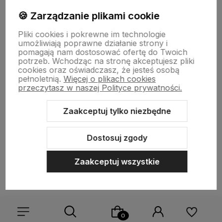
NIP: 7141861133 || E:
kontakt@born2vape.pl
T:
665 744 477
🍪 Zarządzanie plikami cookie
by szoperski.pl
Pliki cookies i pokrewne im technologie
umożliwiają poprawne działanie strony i
pomagają nam dostosować ofertę do Twoich
potrzeb. Wchodząc na stronę akceptujesz pliki
cookies oraz oświadczasz, że jesteś osobą
pełnoletnią.
Więcej o plikach cookies
przeczytasz w naszej Polityce prywatności.
Zaakceptuj tylko niezbędne
Sklep internetowy Shoper Premium
Szablon Shoper Modern 3.0™
od GrowCommerce
Dostosuj zgody
Zaakceptuj wszystkie