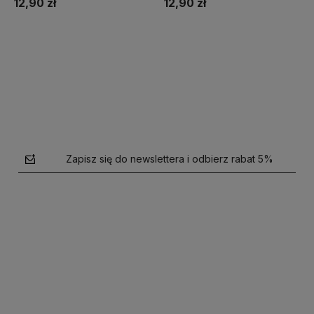
12,90 zł
12,90 zł
Do koszyka
Do koszyka
Zapisz się do newslettera i odbierz rabat 5%
polityce prywatności