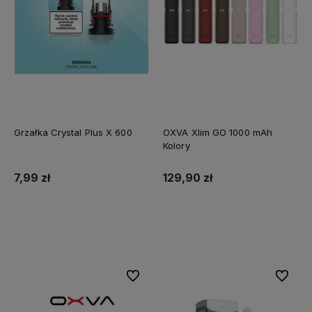
Grzałka Crystal Plus X 600
OXVA Xlim GO 1000 mAh
Kolory
7,99 zł
129,90 zł
Do koszyka
Do koszyka
Do ulubionych
Do ulubi