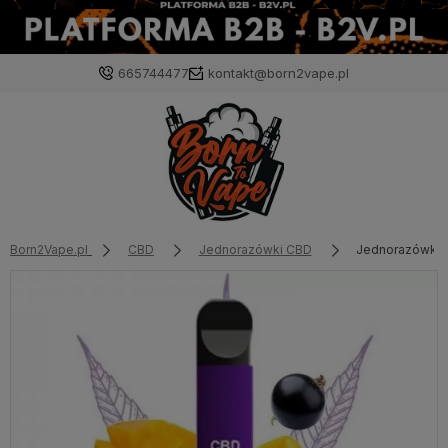
665744477
kontakt@born2vape.pl
Born2Vape.pl
CBD
Jednorazówki CBD
Jednorazówka 