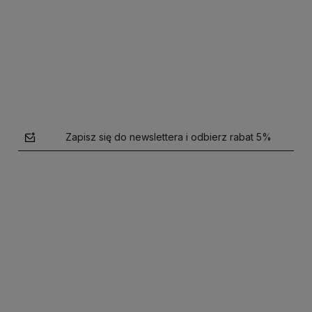
Do koszyka
Do koszyka
Zapisz się do newslettera i odbierz rabat 5%
polityce prywatności