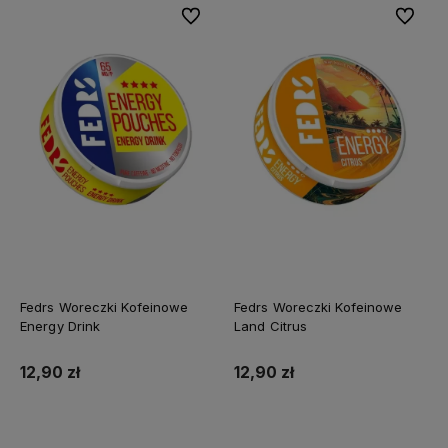
Do ulubionych
Do ulubi
Fedrs Woreczki Kofeinowe
Fedrs Woreczki Kofeinowe
Energy Drink
Land Citrus
12,90 zł
12,90 zł
Do koszyka
Do koszyka