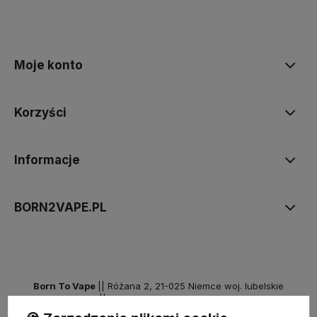
Moje konto
Korzyści
Informacje
BORN2VAPE.PL
Born To Vape
|| Różana 2, 21-025 Niemce woj. lubelskie
NIP: 7141861133 || E:
kontakt@born2vape.pl
T:
665 744 477