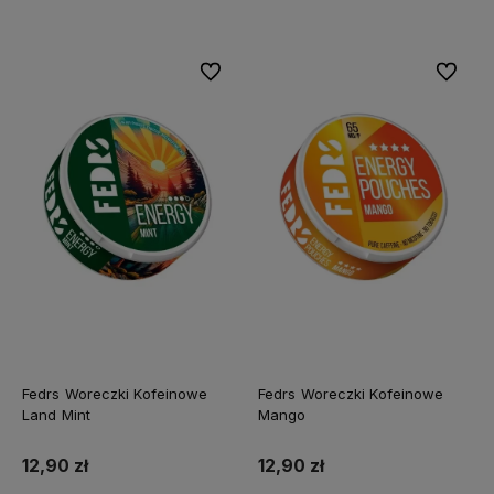
Do ulubionych
Do ulubi
Fedrs Woreczki Kofeinowe
Fedrs Woreczki Kofeinowe
Land Mint
Mango
12,90 zł
12,90 zł