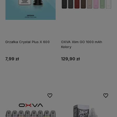
Grzałka Crystal Plus X 600
OXVA Xlim GO 1000 mAh
Kolory
7,99 zł
129,90 zł
Do koszyka
Do koszyka
Do ulubionych
Do ulubi