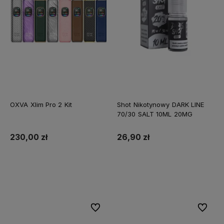
OXVA Xlim Pro 2 Kit
Shot Nikotynowy DARK LINE
70/30 SALT 10ML 20MG
230,00 zł
26,90 zł
Do koszyka
Do koszyka
Do ulubionych
Do ulubi