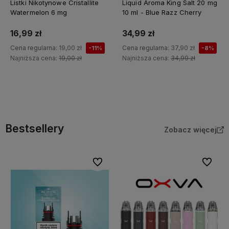
Listki Nikotynowe Cristallite
Liquid Aroma King Salt 20 mg
Watermelon 6 mg
10 ml - Blue Razz Cherry
16,99 zł
34,99 zł
Cena regularna:
19,00 zł
Cena regularna:
37,90 zł
-11%
-8%
Najniższa cena:
19,00 zł
Najniższa cena:
34,99 zł
Do koszyka
Do koszyka
Bestsellery
Zobacz więcej
Do ulubionych
Do ulubi