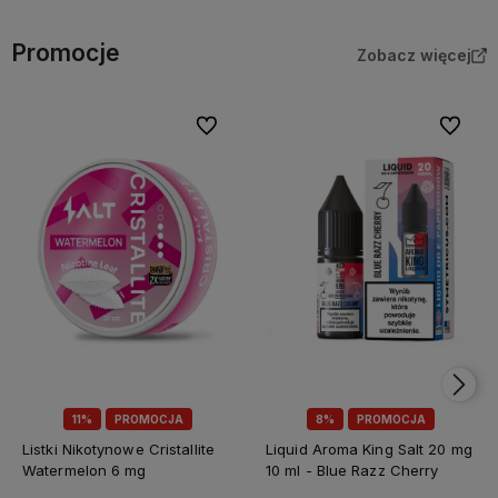
Promocje
Zobacz więcej
Do ulubionych
Do ulubi
11%
PROMOCJA
8%
PROMOCJA
Listki Nikotynowe Cristallite
Liquid Aroma King Salt 20 mg
Watermelon 6 mg
10 ml - Blue Razz Cherry