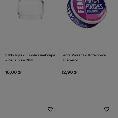
Szkło Pyrex Bubble Geekvape
Fedrs Woreczki Kofeinowe
- Zeus Sub-Ohm
Blueberry
16,00 zł
12,90 zł
Do koszyka
Do koszyka
Do ulubionych
Do ulubi