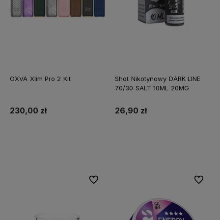
OXVA Xlim Pro 2 Kit
Shot Nikotynowy DARK LINE
70/30 SALT 10ML 20MG
230,00 zł
26,90 zł
Do koszyka
Do koszyka
Do ulubionych
Do ulubi