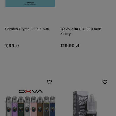
Grzałka Crystal Plus X 600
OXVA Xlim GO 1000 mAh
Kolory
7,99 zł
129,90 zł
Do koszyka
Do koszyka
Do ulubionych
Do ulubi