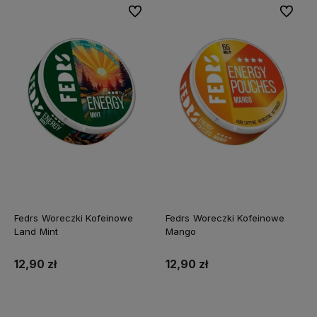
Do ulubionych
Do ulubi
Fedrs Woreczki Kofeinowe
Fedrs Woreczki Kofeinowe
Land Mint
Mango
12,90 zł
12,90 zł
Do koszyka
Do koszyka