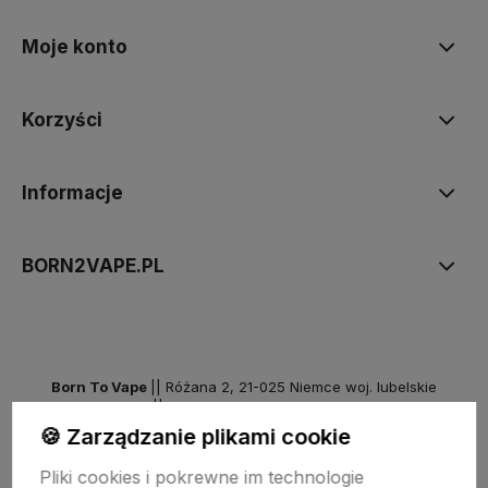
Moje konto
Korzyści
Informacje
BORN2VAPE.PL
Born To Vape
|| Różana 2, 21-025 Niemce woj. lubelskie
NIP: 7141861133 || E:
kontakt@born2vape.pl
T:
665 744 477
🍪 Zarządzanie plikami cookie
by szoperski.pl
Pliki cookies i pokrewne im technologie