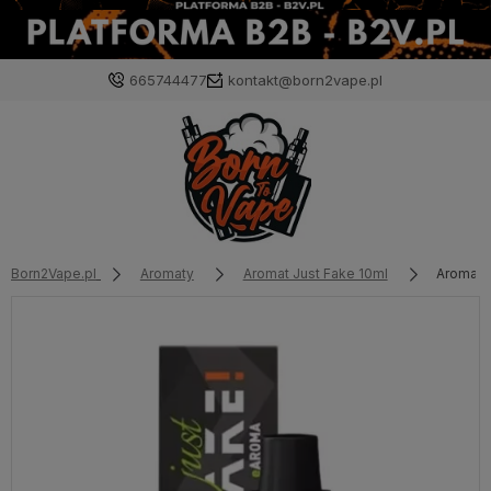
665744477
kontakt@born2vape.pl
Born2Vape.pl
Aromaty
Aromat Just Fake 10ml
Aromat 