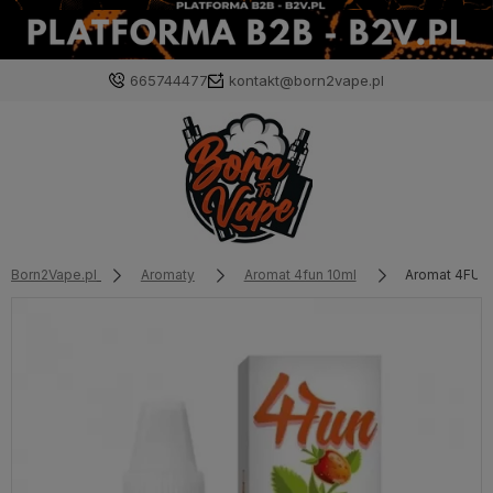
665744477
kontakt@born2vape.pl
Born2Vape.pl
Aromaty
Aromat 4fun 10ml
Aromat 4FUN 