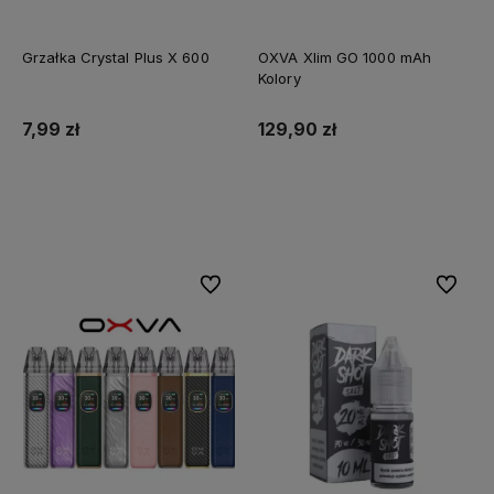
Grzałka Crystal Plus X 600
OXVA Xlim GO 1000 mAh
Kolory
7,99 zł
129,90 zł
Do koszyka
Do koszyka
Do ulubionych
Do ulubi