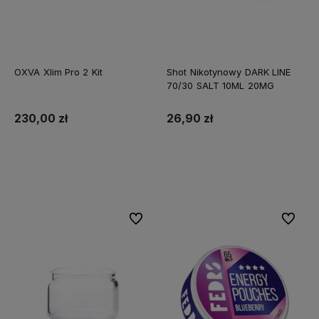
OXVA Xlim Pro 2 Kit
Shot Nikotynowy DARK LINE
70/30 SALT 10ML 20MG
230,00 zł
26,90 zł
Do koszyka
Do koszyka
Do ulubionych
Do ulubi