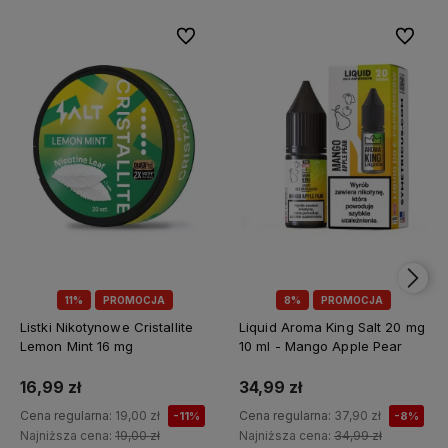
Do ulubionych
Do ulubi
11%
PROMOCJA
8%
PROMOCJA
Listki Nikotynowe Cristallite
Liquid Aroma King Salt 20 mg
Lemon Mint 16 mg
10 ml - Mango Apple Pear
16,99 zł
34,99 zł
Cena regularna:
19,00 zł
Cena regularna:
37,90 zł
-11%
-8%
Najniższa cena:
19,00 zł
Najniższa cena:
34,99 zł