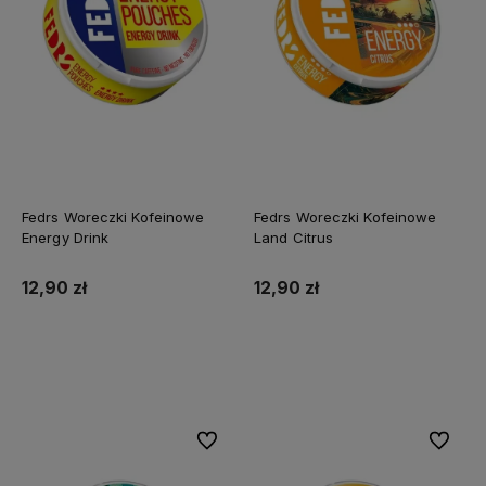
Fedrs Woreczki Kofeinowe
Fedrs Woreczki Kofeinowe
Energy Drink
Land Citrus
12,90 zł
12,90 zł
Do koszyka
Do koszyka
Do ulubionych
Do ulubi