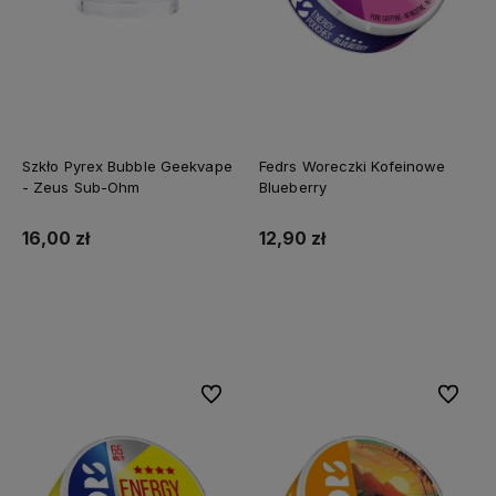
Szkło Pyrex Bubble Geekvape
Fedrs Woreczki Kofeinowe
- Zeus Sub-Ohm
Blueberry
16,00 zł
12,90 zł
Do koszyka
Do koszyka
Do ulubionych
Do ulubi