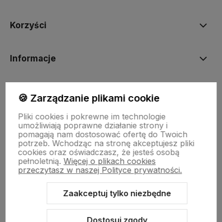
Korzyści
Informacje
BORN2VAPE.PL
🍪 Zarządzanie plikami cookie
Pliki cookies i pokrewne im technologie
umożliwiają poprawne działanie strony i
pomagają nam dostosować ofertę do Twoich
potrzeb. Wchodząc na stronę akceptujesz pliki
Born To Vape
|| Różana 2, 21-025 Niemce woj. lubelskie
cookies oraz oświadczasz, że jesteś osobą
NIP: 7141861133 || E:
kontakt@born2vape.pl
T:
665 744 477
pełnoletnią.
Więcej o plikach cookies
przeczytasz w naszej Polityce prywatności.
by szoperski.pl
Zaakceptuj tylko niezbędne
Dostosuj zgody