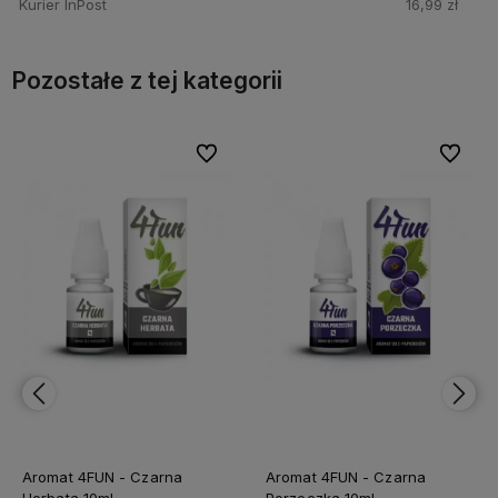
Kurier InPost
16,99 zł
Pozostałe z tej kategorii
bionych
bionych
Do ulubionych
Do ulubionych
Do ulubi
Do ulubi
Aromat 4FUN - Czarna
Aromat 4FUN - Czarna