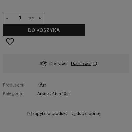
-
szt.
+
DO KOSZYKA
Dostępność:
średnia ilość
Producent:
4fun
Kategoria:
Aromat 4fun 10ml
zapytaj o produkt
dodaj opinię