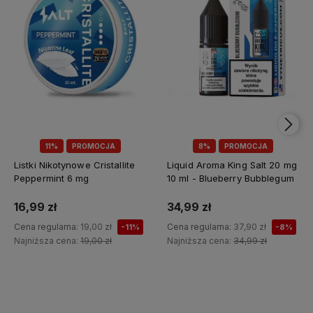
11%
PROMOCJA
8%
PROMOCJA
Listki Nikotynowe Cristallite
Liquid Aroma King Salt 20 mg
Peppermint 6 mg
10 ml - Blueberry Bubblegum
16,99 zł
34,99 zł
Cena regularna:
19,00 zł
Cena regularna:
37,90 zł
-11%
-8%
Najniższa cena:
19,00 zł
Najniższa cena:
34,99 zł
Do koszyka
Do koszyka