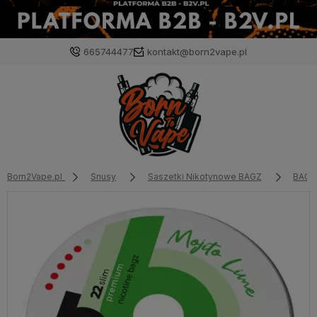
665744477
kontakt@born2vape.pl
Born2Vape.pl
Snusy
Saszetki Nikotynowe BAGZ
BAGZ