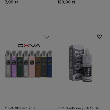
7,99 zł
129,90 zł
Do koszyka
Do koszyka
Do ulubionych
Do ulubi
OXVA Xlim Pro 2 Kit
Shot Nikotynowy DARK LINE