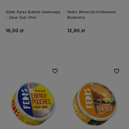
Szkło Pyrex Bubble Geekvape
Fedrs Woreczki Kofeinowe
- Zeus Sub-Ohm
Blueberry
16,00 zł
12,90 zł
Do koszyka
Do koszyka
Do ulubionych
Do ulubi