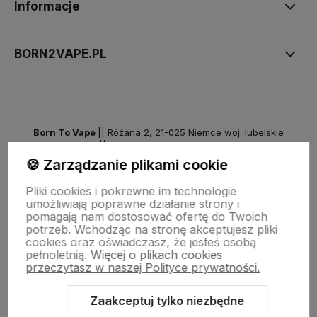
Informacje
BORN2VAPE.PL
Born To Vape
|| Różana 2, 21-025 Niemce woj. lubelskie
NIP: 7141861133 || E:
kontakt@born2vape.pl
T:
665 744 477
🍪 Zarządzanie plikami cookie
by szoperski.pl
Pliki cookies i pokrewne im technologie
umożliwiają poprawne działanie strony i
pomagają nam dostosować ofertę do Twoich
potrzeb. Wchodząc na stronę akceptujesz pliki
cookies oraz oświadczasz, że jesteś osobą
pełnoletnią.
Więcej o plikach cookies
przeczytasz w naszej Polityce prywatności.
Zaakceptuj tylko niezbędne
Sklep internetowy Shoper Premium
Szablon Shoper Modern 3.0™