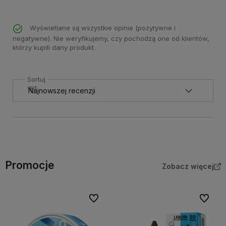
Wyświetlane są wszystkie opinie (pozytywne i
negatywne). Nie weryfikujemy, czy pochodzą one od klientów,
którzy kupili dany produkt.
Sortuj
wg
Promocje
Zobacz więcej
Do ulubionych
Do ulubi