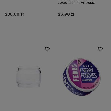
70/30 SALT 10ML 20MG
230,00 zł
26,90 zł
Do koszyka
Do koszyka
Do ulubionych
Do ulubi