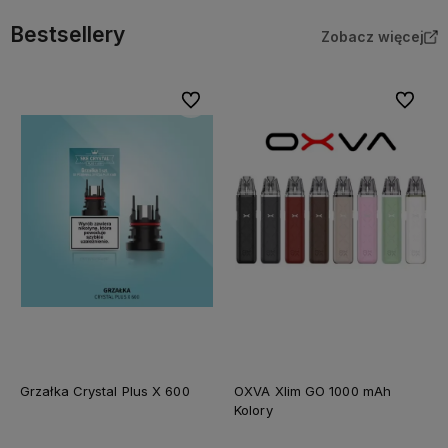
Bestsellery
Zobacz więcej
Do ulubionych
Do ulubi
Grzałka Crystal Plus X 600
OXVA Xlim GO 1000 mAh
Kolory