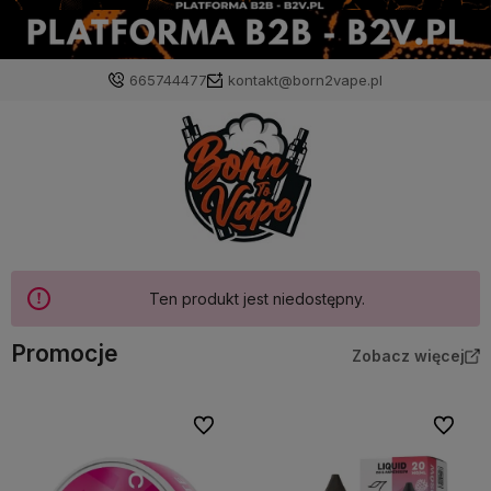
665744477
kontakt@born2vape.pl
Ten produkt jest niedostępny.
Promocje
Zobacz więcej
Do ulubionych
Do ulubi