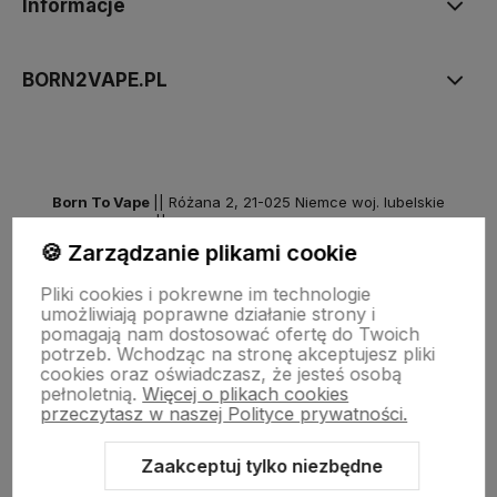
Informacje
BORN2VAPE.PL
Born To Vape
|| Różana 2, 21-025 Niemce woj. lubelskie
NIP: 7141861133 || E:
kontakt@born2vape.pl
T:
665 744 477
🍪 Zarządzanie plikami cookie
by szoperski.pl
Pliki cookies i pokrewne im technologie
umożliwiają poprawne działanie strony i
pomagają nam dostosować ofertę do Twoich
potrzeb. Wchodząc na stronę akceptujesz pliki
cookies oraz oświadczasz, że jesteś osobą
pełnoletnią.
Więcej o plikach cookies
przeczytasz w naszej Polityce prywatności.
Zaakceptuj tylko niezbędne
Sklep internetowy Shoper Premium
Szablon Shoper Modern 3.0™