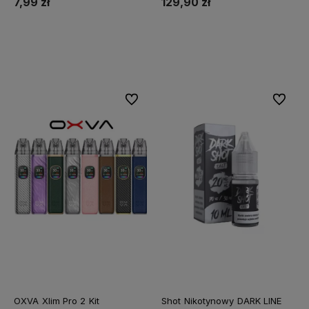
7,99 zł
129,90 zł
Do koszyka
Do koszyka
Do ulubionych
Do ulubi
OXVA Xlim Pro 2 Kit
Shot Nikotynowy DARK LINE