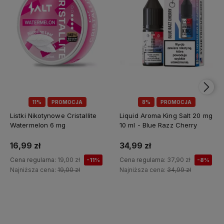
11%
PROMOCJA
8%
PROMOCJA
Listki Nikotynowe Cristallite
Liquid Aroma King Salt 20 mg
Watermelon 6 mg
10 ml - Blue Razz Cherry
16,99 zł
34,99 zł
Cena regularna:
19,00 zł
Cena regularna:
37,90 zł
-11%
-8%
Najniższa cena:
19,00 zł
Najniższa cena:
34,99 zł
Do koszyka
Do koszyka