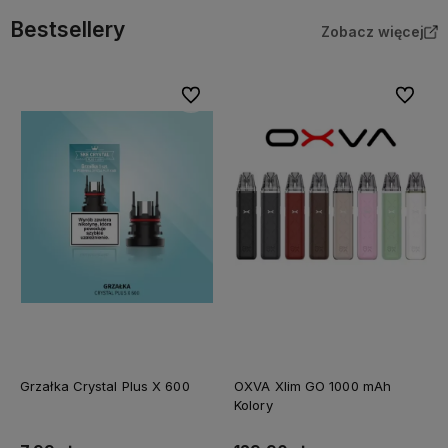
Bestsellery
Zobacz więcej
Do ulubionych
Do ulubi
Grzałka Crystal Plus X 600
OXVA Xlim GO 1000 mAh
Kolory