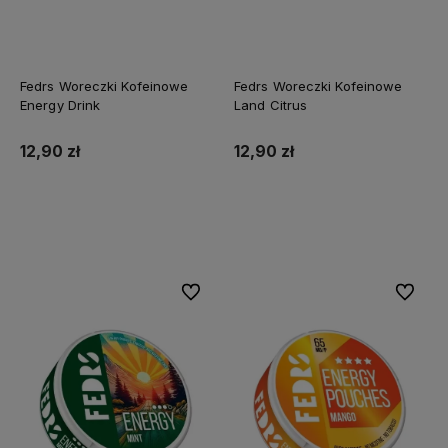
Fedrs Woreczki Kofeinowe
Fedrs Woreczki Kofeinowe
Energy Drink
Land Citrus
12,90 zł
12,90 zł
Do koszyka
Do koszyka
Do ulubionych
Do ulubi