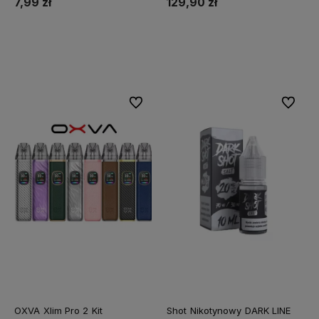
7,99 zł
129,90 zł
Do koszyka
Do koszyka
Do ulubionych
Do ulubi
OXVA Xlim Pro 2 Kit
Shot Nikotynowy DARK LINE