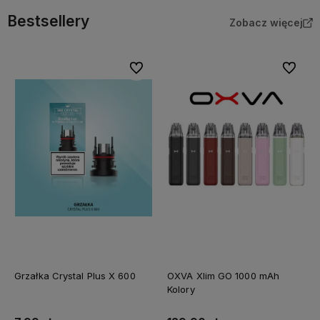
Bestsellery
Zobacz więcej
Do ulubionych
Do ulubi
Grzałka Crystal Plus X 600
OXVA Xlim GO 1000 mAh
Kolory