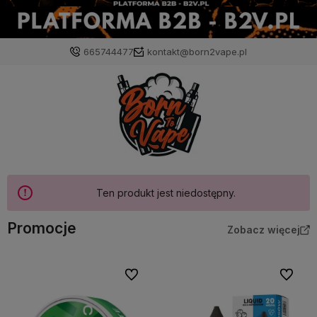
665744477
kontakt@born2vape.pl
Ten produkt jest niedostępny.
Promocje
Zobacz więcej
Do ulubionych
Do ulubi