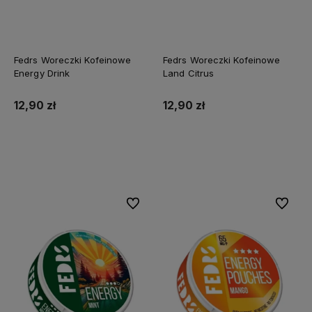
Fedrs Woreczki Kofeinowe
Fedrs Woreczki Kofeinowe
Energy Drink
Land Citrus
12,90 zł
12,90 zł
Do koszyka
Do koszyka
Do ulubionych
Do ulubi