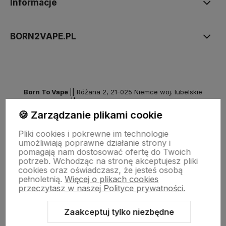
Informacje
BORN2VAPE.PL
Born To Vape
|| Różana 2, 21-025 Niemce woj. lubelskie
NIP: 7141861133 || E:
kontakt@born2vape.pl
T:
665 744 477
🍪 Zarządzanie plikami cookie
by szoperski.pl
Pliki cookies i pokrewne im technologie
umożliwiają poprawne działanie strony i
pomagają nam dostosować ofertę do Twoich
potrzeb. Wchodząc na stronę akceptujesz pliki
cookies oraz oświadczasz, że jesteś osobą
pełnoletnią.
Więcej o plikach cookies
przeczytasz w naszej Polityce prywatności.
Zaakceptuj tylko niezbędne
Sklep internetowy Shoper Premium
Szablon Shoper Modern 3.0™