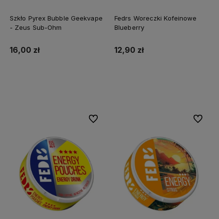
Szkło Pyrex Bubble Geekvape
Fedrs Woreczki Kofeinowe
- Zeus Sub-Ohm
Blueberry
16,00 zł
12,90 zł
Do koszyka
Do koszyka
Do ulubionych
Do ulubi