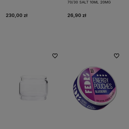
70/30 SALT 10ML 20MG
230,00 zł
26,90 zł
Do koszyka
Do koszyka
Do ulubionych
Do ulubi