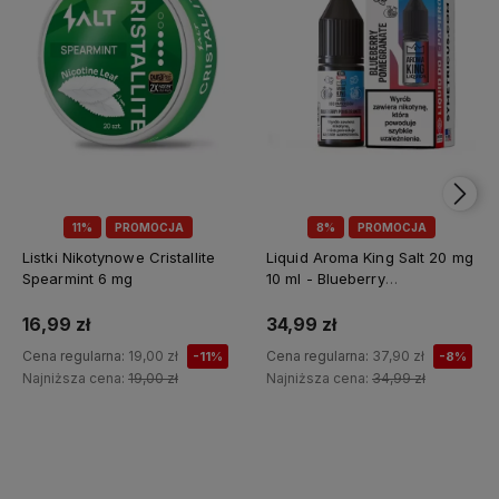
11%
PROMOCJA
8%
PROMOCJA
Listki Nikotynowe Cristallite
Liquid Aroma King Salt 20 mg
Spearmint 6 mg
10 ml - Blueberry
Pomegranate
16,99 zł
34,99 zł
Cena regularna:
19,00 zł
Cena regularna:
37,90 zł
-11%
-8%
Najniższa cena:
19,00 zł
Najniższa cena:
34,99 zł
Do koszyka
Do koszyka