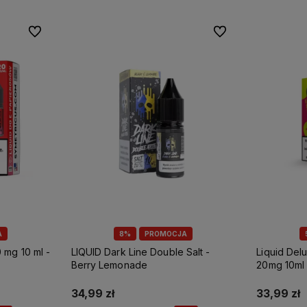
Do ulubionych
Do ulubionych
A
8%
PROMOCJA
 mg 10 ml -
LIQUID Dark Line Double Salt -
Liquid Delu
Berry Lemonade
20mg 10ml
34,99 zł
33,99 zł