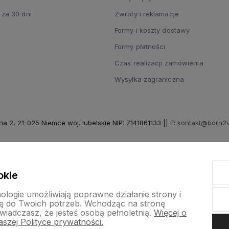
 za 30 dni
Zwroty i reklamacje
Formy i koszty dostawy
Formy płatności
Czas realizacji zamówienia
Wysyłka zagraniczna
na 2, 21-025 Niemce woj. lubelskie NIP: 7141861133 || E:
kontakt@born2v
by szoperski.pl
okie
nologie umożliwiają poprawne działanie strony i
ę do Twoich potrzeb. Wchodząc na stronę
wiadczasz, że jesteś osobą pełnoletnią.
Więcej o
szej Polityce prywatności.