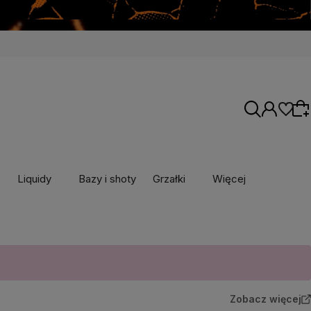
Liquidy
Bazy i shoty
Grzałki
Więcej
Wybierz coś dla siebie z naszej aktualnej
oferty lub zaloguj się, aby przywrócić dodane
produkty do listy z poprzedniej sesji.
Zobacz więcej