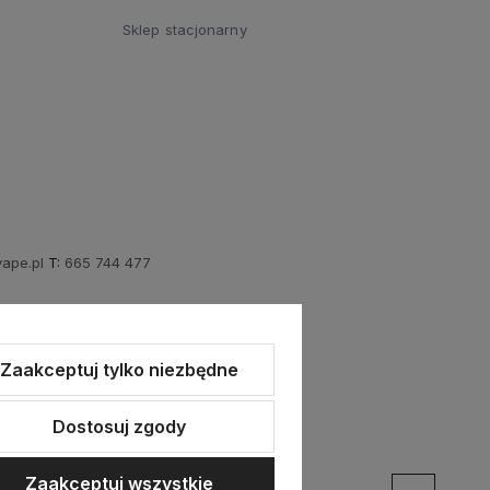
Sklep stacjonarny
ape.pl
T:
665 744 477
Zaakceptuj tylko niezbędne
Dostosuj zgody
Zaakceptuj wszystkie