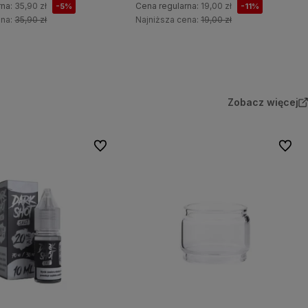
rna:
35,90 zł
Cena regularna:
19,00 zł
-5%
-11%
ena:
35,90 zł
Najniższa cena:
19,00 zł
Do koszyka
Do koszyka
Zobacz więcej
Do ulubionych
Do ulu