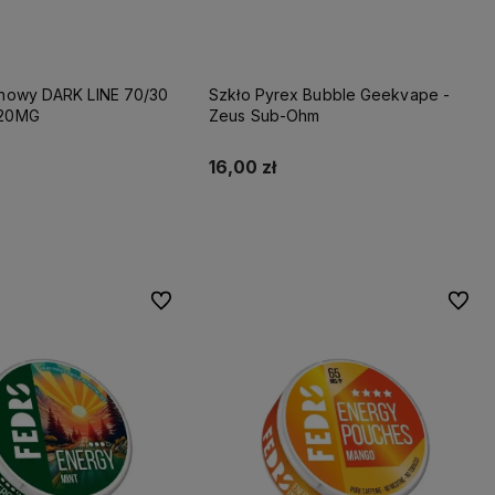
ynowy DARK LINE 70/30
Szkło Pyrex Bubble Geekvape -
 20MG
Zeus Sub-Ohm
16,00 zł
Do koszyka
Do koszyka
Do ulubionych
Do ulu