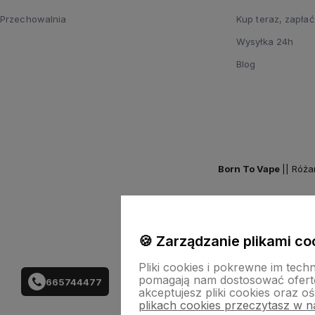
Przechowalnia
Kup teraz, zapłać
Wysyłka 24h
Blog
Born To Vape
|| Róża
🍪 Zarządzanie plikami co
Pliki cookies i pokrewne im tech
pomagają nam dostosować ofert
665744477
akceptujesz pliki cookies oraz oś
plikach cookies przeczytasz w na