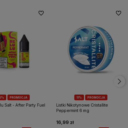
Do ulubionych
Do ulu
5%
PROMOCJA
11%
PROMOCJA
lu Salt - After Party Fuel
Listki Nikotynowe Cristallite
Peppermint 6 mg
16,99 zł