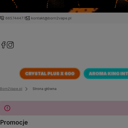
665744477
kontakt@born2vape.pl
CRYSTAL PLUS X 600
AROMA KING IN
Born2Vape.pl
Strona główna
Promocje