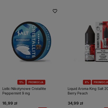
Do ulubionych
11%
PROMOCJA
8%
PROMOCJ
Listki Nikotynowe Cristallite
Liquid Aroma King Salt 20
Peppermint 9 mg
Berry Peach
16,99 zł
34,99 zł