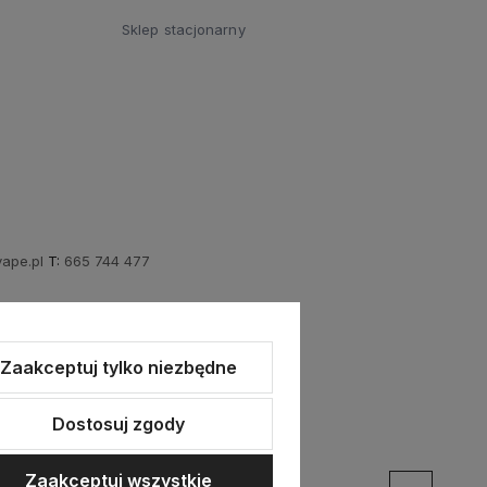
Sklep stacjonarny
ape.pl
T:
665 744 477
Zaakceptuj tylko niezbędne
Dostosuj zgody
Zaakceptuj wszystkie