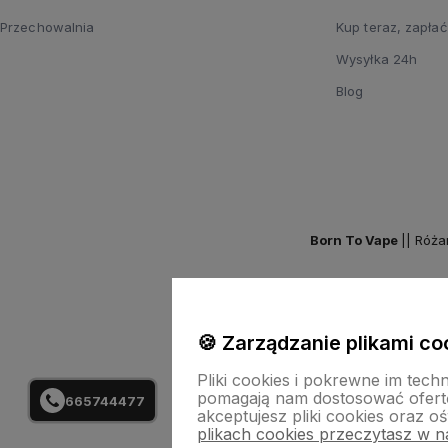
Przechowalnia
Kup teraz, zapłać
Wysyłka 24h
Blog
Born To Vape
|| Róża
🍪 Zarządzanie plikami co
Pliki cookies i pokrewne im tech
pomagają nam dostosować ofert
665744477
akceptujesz pliki cookies oraz oś
plikach cookies przeczytasz w na