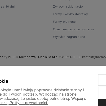
 za 30 dni
Zwroty i reklamacje
Formy i koszty dostawy
Formy płatności
Czas realizacji zamówienia
Wysyłka zagraniczna
na 2, 21-025 Niemce woj. lubelskie NIP: 7141861133 || E:
kontakt@born2v
by szoperski.pl
okie
nologie umożliwiają poprawne działanie strony i
ę do Twoich potrzeb. Wchodząc na stronę
wiadczasz, że jesteś osobą pełnoletnią.
Więcej o
szej Polityce prywatności.