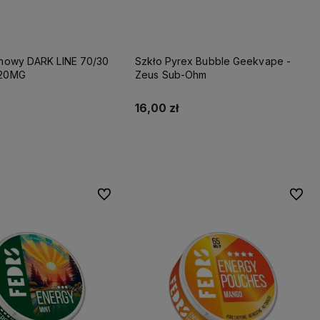
ynowy DARK LINE 70/30
Szkło Pyrex Bubble Geekvape -
 20MG
Zeus Sub-Ohm
16,00 zł
Do koszyka
Do koszyka
Do ulubionych
Do ulu