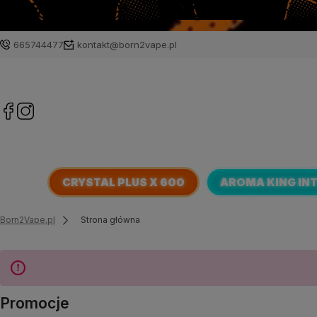
665744477
kontakt@born2vape.pl
CRYSTAL PLUS X 600
AROMA KING IN
Born2Vape.pl
Strona główna
Promocje