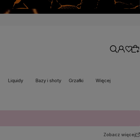
Liquidy
Bazy i shoty
Grzałki
Więcej
Wybierz coś dla siebie z naszej aktualnej
oferty lub zaloguj się, aby przywrócić dodane
produkty do listy z poprzedniej sesji.
Zobacz więcej