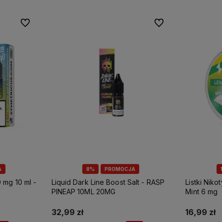
Do ulubionych
Do ulubionych
A
8%
PROMOCJA
 mg 10 ml -
Liquid Dark Line Boost Salt - RASP
Listki Niko
PINEAP 10ML 20MG
Mint 6 mg
32,99 zł
16,99 zł