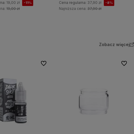
rna:
19,00 zł
Cena regularna:
37,90 zł
-11%
-8%
ena:
19,00 zł
Najniższa cena:
37,90 zł
Do koszyka
Do koszyka
Zobacz więcej
Do ulubionych
Do ulu