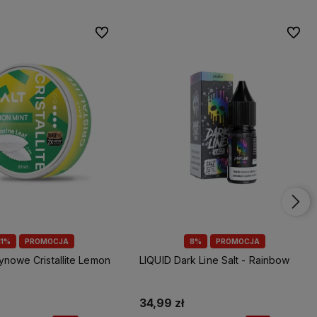
Do ulubionych
Do ulu
11%
PROMOCJA
8%
PROMOCJA
tynowe Cristallite Lemon
LIQUID Dark Line Salt - Rainbow
34,99 zł