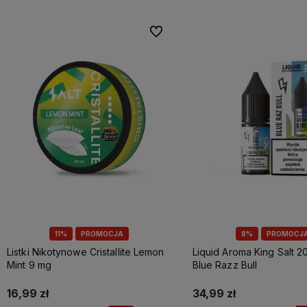
Do ulubionych
11%
PROMOCJA
8%
PROMOCJ
Listki Nikotynowe Cristallite Lemon
Liquid Aroma King Salt 20
Mint 9 mg
Blue Razz Bull
16,99 zł
34,99 zł