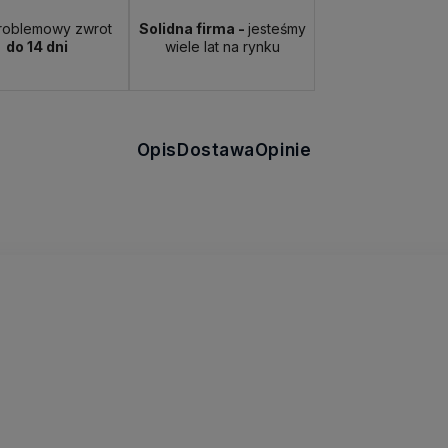
roblemowy zwrot
Solidna firma -
jesteśmy
do 14 dni
wiele lat na rynku
Opis
Dostawa
Opinie