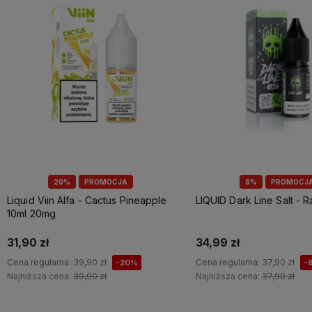
20%
PROMOCJA
8%
PROMOCJ
Liquid Viin Alfa - Cactus Pineapple
LIQUID Dark Line Salt - R
10ml 20mg
31,90 zł
34,99 zł
Cena regularna:
39,90 zł
Cena regularna:
37,90 zł
-20%
-
Najniższa cena:
39,90 zł
Najniższa cena:
37,90 zł
Do koszyka
Do koszyka