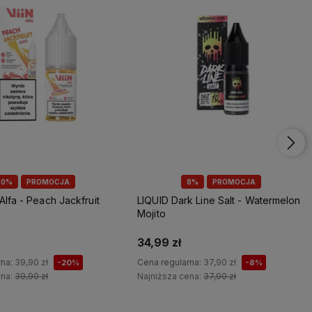
20%
PROMOCJA
8%
PROMOCJA
 Alfa - Peach Jackfruit
LIQUID Dark Line Salt - Watermelon
Mojito
34,99 zł
rna:
39,90 zł
Cena regularna:
37,90 zł
-20%
-8%
ena:
39,90 zł
Najniższa cena:
37,90 zł
Do koszyka
Do koszyka