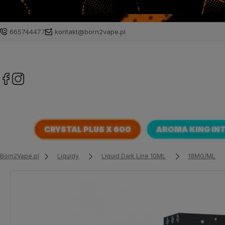
665744477
kontakt@born2vape.pl
CRYSTAL PLUS X 600
AROMA KING IN
Born2Vape.pl
Liquidy
Liquid Dark Line 10ML
18MG/ML