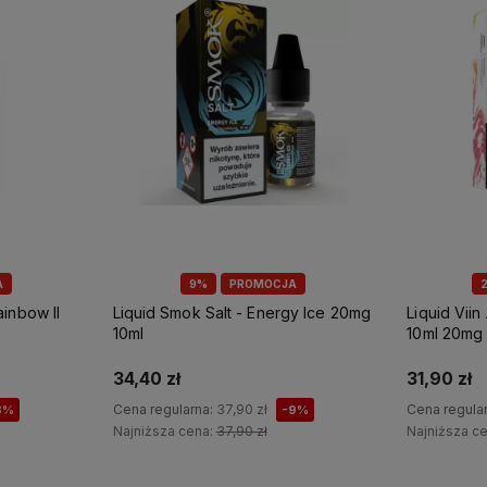
A
9%
PROMOCJA
ainbow II
Liquid Smok Salt - Energy Ice 20mg
Liquid Viin
10ml
10ml 20mg
34,40 zł
31,90 zł
Cena regularna:
37,90 zł
Cena regula
8%
-9%
Najniższa cena:
37,90 zł
Najniższa c
Do koszyka