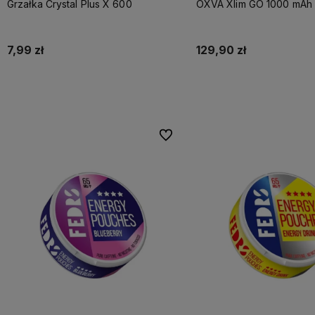
Grzałka Crystal Plus X 600
OXVA Xlim GO 1000 mAh 
7,99 zł
129,90 zł
Do koszyka
Do koszyka
Do ulubionych