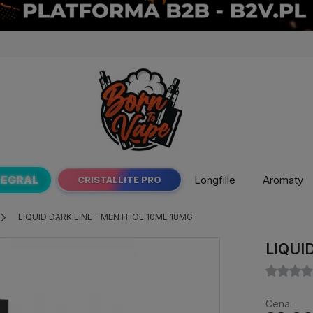
TEGRAL
Longfille
Aromaty
CRISTALLITE PRO
LIQUID DARK LINE - MENTHOL 10ML 18MG
LIQUI
Cena: