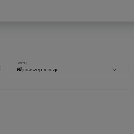
Sortuj
wg
).