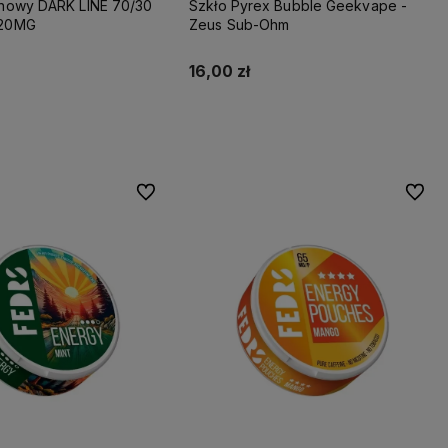
ynowy DARK LINE 70/30
Szkło Pyrex Bubble Geekvape -
 20MG
Zeus Sub-Ohm
16,00 zł
Do koszyka
Do koszyka
Do ulubionych
Do ulu