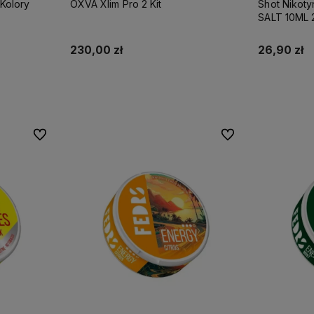
Kolory
OXVA Xlim Pro 2 Kit
Shot Nikot
SALT 10ML
230,00 zł
26,90 zł
Do koszyka
Do ulubionych
Do ulubionych