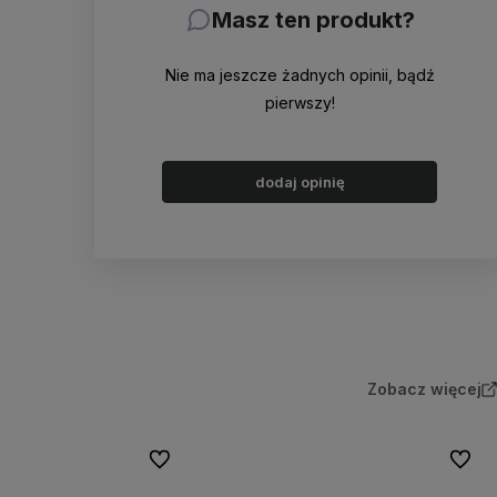
Masz ten produkt?
Nie ma jeszcze żadnych opinii, bądź
pierwszy!
dodaj opinię
Zobacz więcej
Do ulubionych
Do ulu