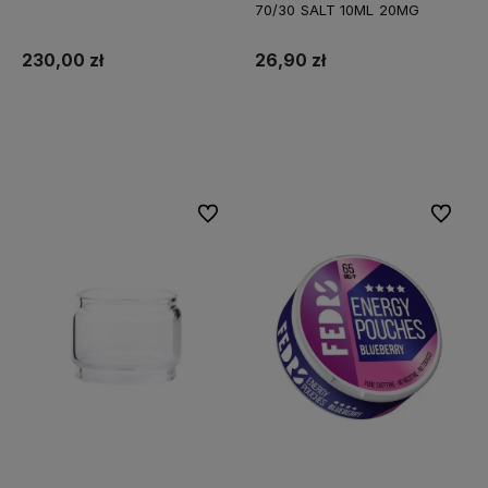
70/30 SALT 10ML 20MG
230,00 zł
26,90 zł
Do koszyka
Do koszyka
Do ulubionych
Do ulubi