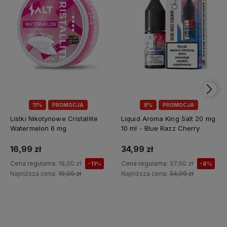
11%
PROMOCJA
8%
PROMOCJA
Listki Nikotynowe Cristallite
Liquid Aroma King Salt 20 mg
Watermelon 6 mg
10 ml - Blue Razz Cherry
16,99 zł
34,99 zł
Cena regularna:
19,00 zł
Cena regularna:
37,90 zł
-11%
-8%
Najniższa cena:
19,00 zł
Najniższa cena:
34,99 zł
Do koszyka
Do koszyka