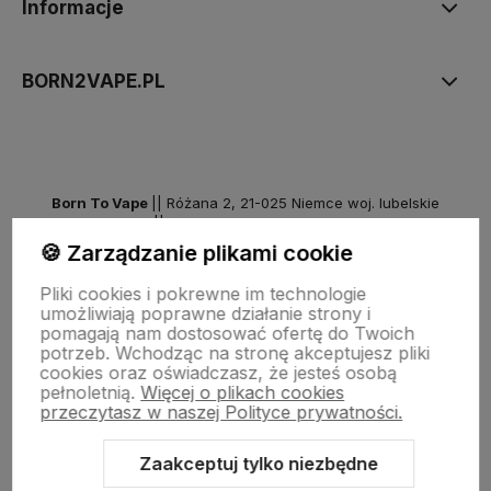
Informacje
BORN2VAPE.PL
Born To Vape
|| Różana 2, 21-025 Niemce woj. lubelskie
NIP: 7141861133 || E:
kontakt@born2vape.pl
T:
665 744 477
🍪 Zarządzanie plikami cookie
by szoperski.pl
Pliki cookies i pokrewne im technologie
umożliwiają poprawne działanie strony i
pomagają nam dostosować ofertę do Twoich
potrzeb. Wchodząc na stronę akceptujesz pliki
cookies oraz oświadczasz, że jesteś osobą
pełnoletnią.
Więcej o plikach cookies
przeczytasz w naszej Polityce prywatności.
Zaakceptuj tylko niezbędne
Sklep internetowy Shoper Premium
Szablon Shoper Modern 3.0™