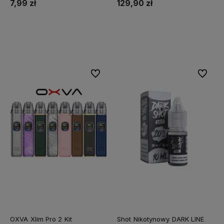
7,99 zł
129,90 zł
Do koszyka
Do koszyka
Do ulubionych
Do ulubi
OXVA Xlim Pro 2 Kit
Shot Nikotynowy DARK LINE