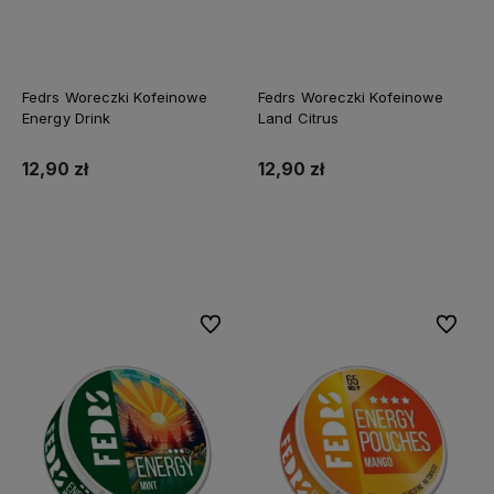
Fedrs Woreczki Kofeinowe
Fedrs Woreczki Kofeinowe
Energy Drink
Land Citrus
12,90 zł
12,90 zł
Do koszyka
Do koszyka
Do ulubionych
Do ulubi