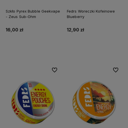
Szkło Pyrex Bubble Geekvape
Fedrs Woreczki Kofeinowe
- Zeus Sub-Ohm
Blueberry
16,00 zł
12,90 zł
Do koszyka
Do koszyka
Do ulubionych
Do ulubi