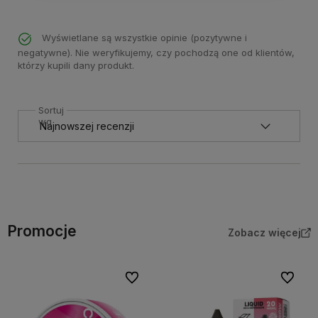
Wyświetlane są wszystkie opinie (pozytywne i
negatywne). Nie weryfikujemy, czy pochodzą one od klientów,
którzy kupili dany produkt.
Sortuj
wg
Promocje
Zobacz więcej
Do ulubionych
Do ulubi