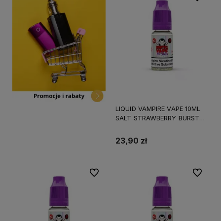
LIQUID VAMPIRE VAPE 10ML
SALT STRAWBERRY BURST
10MG
23,90 zł
Do ulubionych
Do ulubi