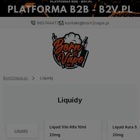
665744477
kontakt@born2vape.pl
Born2Vape.pl
Liquidy
Liquidy
Liquid Viin Alfa 10ml
Liquid Aura Sal
Liquidy
20mg
20mg