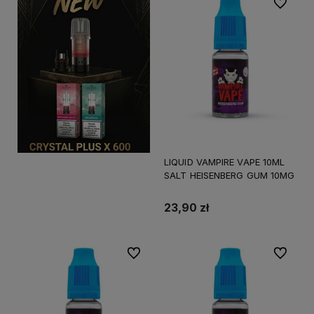
Do ulubi
LIQUID VAMPIRE VAPE 10ML
SALT HEISENBERG GUM 10MG
23,90 zł
Do ulubionych
Do ulubi