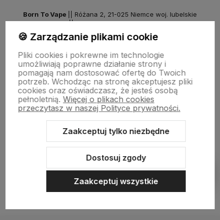
Born To Vape
|| Różana 2, 21-025 Niemce woj. lubelskie
NIP: 7141861133 || E:
kontakt@born2vape.pl
T:
665 744 477
🍪 Zarządzanie plikami cookie
by szoperski.pl
Pliki cookies i pokrewne im technologie
umożliwiają poprawne działanie strony i
pomagają nam dostosować ofertę do Twoich
potrzeb. Wchodząc na stronę akceptujesz pliki
cookies oraz oświadczasz, że jesteś osobą
pełnoletnią.
Więcej o plikach cookies
przeczytasz w naszej Polityce prywatności.
Zaakceptuj tylko niezbędne
Sklep internetowy Shoper Premium
Szablon Shoper Modern 3.0™
od GrowCommerce
Dostosuj zgody
Pokaż filtry
Zaakceptuj wszystkie