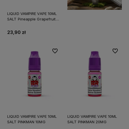
LIQUID VAMPIRE VAPE 10ML
SALT Pineapple Grapefruit
Fizz 20MG
23,90 zł
Do ulubionych
Do ulubi
LIQUID VAMPIRE VAPE 10ML
LIQUID VAMPIRE VAPE 10ML
SALT PINKMAN 10MG
SALT PINKMAN 20MG