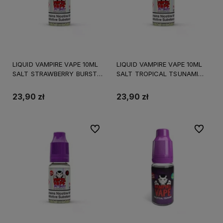
LIQUID VAMPIRE VAPE 10ML
LIQUID VAMPIRE VAPE 10ML
SALT STRAWBERRY BURST
SALT TROPICAL TSUNAMI
20MG
10MG
23,90 zł
23,90 zł
Do ulubionych
Do ulubi