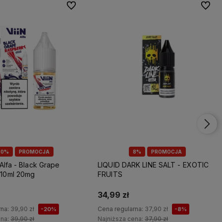
Do ulubionych
Do ulu
20%
PROMOCJA
8%
PROMOCJA
 Alfa - Black Grape
LIQUID DARK LINE SALT - EXOTIC
 10ml 20mg
FRUITS
34,99 zł
rna:
39,90 zł
Cena regularna:
37,90 zł
-20%
-8%
ena:
39,90 zł
Najniższa cena:
37,90 zł