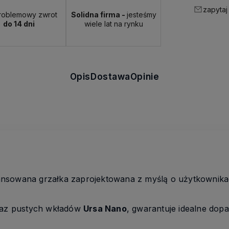
zapytaj
roblemowy zwrot
Solidna firma -
jesteśmy
do 14 dni
wiele lat na rynku
Opis
Dostawa
Opinie
nsowana grzałka zaprojektowana z myślą o użytkownik
az pustych wkładów
Ursa Nano
, gwarantuje idealne dop