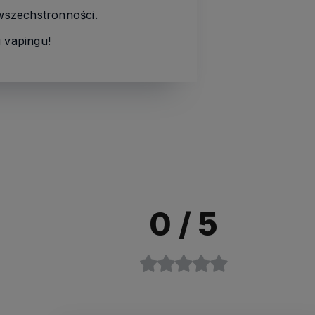
wszechstronności.
 vapingu!
0
/ 5