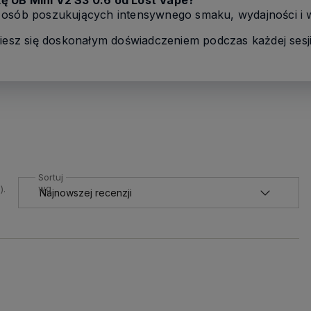
ę UB Mini V2 S3 0.6 od Lost Vape?
 osób poszukujących intensywnego smaku, wydajności i 
ciesz się doskonałym doświadczeniem podczas każdej sesji
Sortuj
wg
).