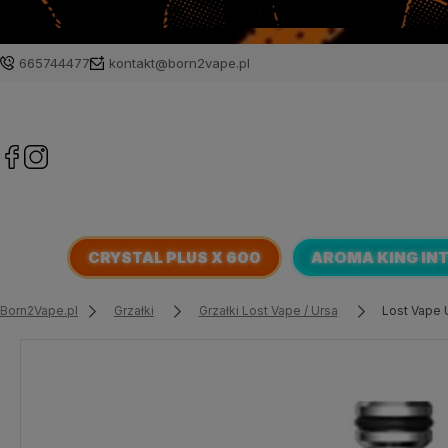
665744477
kontakt@born2vape.pl
CRYSTAL PLUS X 600
AROMA KING IN
Born2Vape.pl
Grzałki
Grzałki Lost Vape / Ursa
Lost Vape U