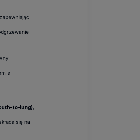
zapewniając
odgrzewanie
ywny
em a
uth-to-lung)
,
ekłada się na