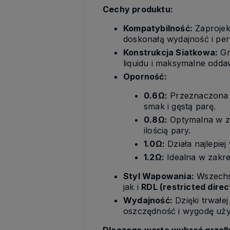
Cechy produktu:
Kompatybilność:
Zaprojek
doskonałą wydajność i pe
Konstrukcja Siatkowa:
Gr
liquidu i maksymalne odd
Oporność:
0.6Ω:
Przeznaczona 
smak i gęstą parę.
0.8Ω:
Optymalna w z
ilością pary.
1.0Ω:
Działa najlepiej
1.2Ω:
Idealna w zakr
Styl Wapowania:
Wszechs
jak i
RDL (restricted direc
Wydajność:
Dzięki trwałe
oszczędność i wygodę uży