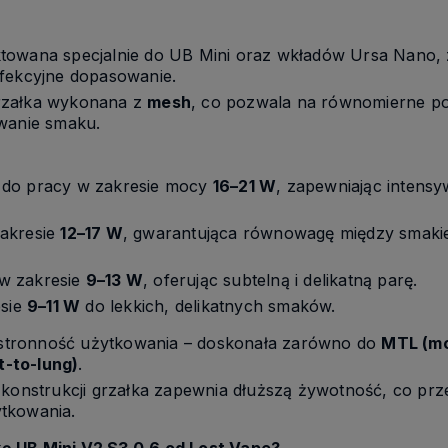
towana specjalnie do UB Mini oraz wkładów Ursa Nano, 
rfekcyjne dopasowanie.
załka wykonana z
mesh
, co pozwala na równomierne p
awanie smaku.
do pracy w zakresie mocy
16–21 W
, zapewniając intens
akresie
12–17 W
, gwarantująca równowagę między smaki
 w zakresie
9–13 W
, oferując subtelną i delikatną parę.
esie
9–11 W
do lekkich, delikatnych smaków.
tronność użytkowania – doskonała zarówno do
MTL (mo
t-to-lung)
.
j konstrukcji grzałka zapewnia dłuższą żywotność, co prz
tkowania.