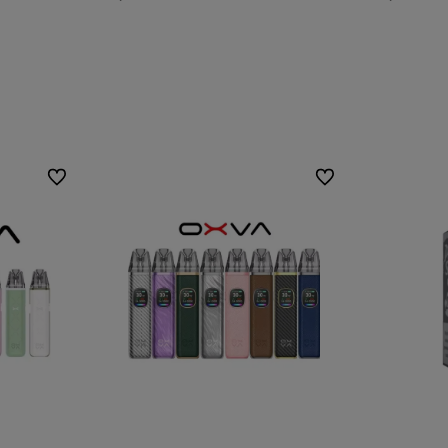
Do koszyka
Do ulubionych
Do ulubionych