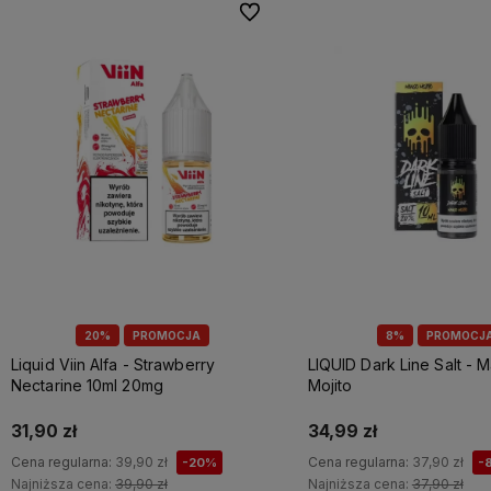
Do ulubionych
20%
PROMOCJA
8%
PROMOCJ
Liquid Viin Alfa - Strawberry
LIQUID Dark Line Salt - 
Nectarine 10ml 20mg
Mojito
31,90 zł
34,99 zł
Cena regularna:
39,90 zł
Cena regularna:
37,90 zł
-20%
-
Najniższa cena:
39,90 zł
Najniższa cena:
37,90 zł