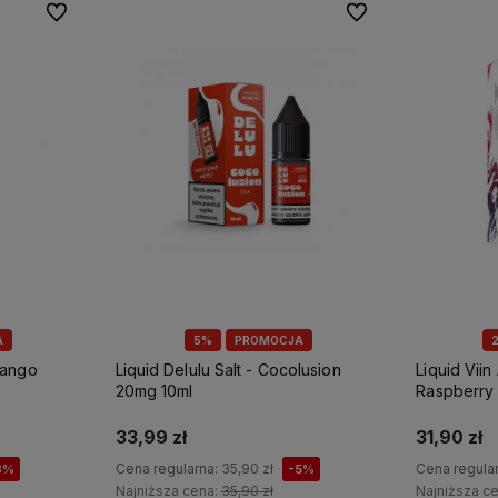
Do ulubionych
Do ulubionych
A
5%
PROMOCJA
Mango
Liquid Delulu Salt - Cocolusion
Liquid Viin
20mg 10ml
Raspberry
33,99 zł
31,90 zł
Cena regularna:
35,90 zł
Cena regula
8%
-5%
Najniższa cena:
35,90 zł
Najniższa c