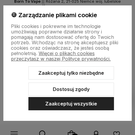
Born To Vape
|| Różana 2, 21-025 Niemce woj. lubelskie
NIP: 7141861133 || E:
kontakt@born2vape.pl
T:
665 744 477
🍪 Zarządzanie plikami cookie
by szoperski.pl
Pliki cookies i pokrewne im technologie
umożliwiają poprawne działanie strony i
pomagają nam dostosować ofertę do Twoich
potrzeb. Wchodząc na stronę akceptujesz pliki
cookies oraz oświadczasz, że jesteś osobą
pełnoletnią.
Więcej o plikach cookies
przeczytasz w naszej Polityce prywatności.
Zaakceptuj tylko niezbędne
Sklep internetowy Shoper Premium
Szablon Shoper Modern 3.0™
od GrowCommerce
Dostosuj zgody
Pokaż filtry
Zaakceptuj wszystkie