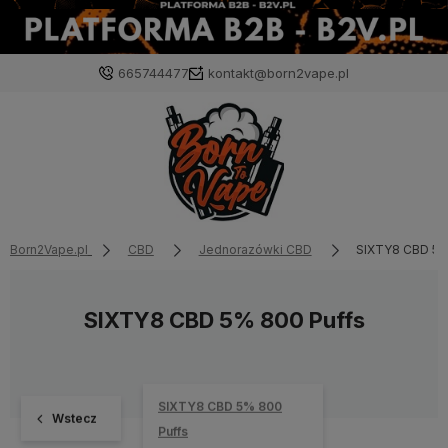
665744477
kontakt@born2vape.pl
Born2Vape.pl
CBD
Jednorazówki CBD
SIXTY8 CBD 5%
SIXTY8 CBD 5% 800 Puffs
SIXTY8 CBD 5% 800
Wstecz
Puffs