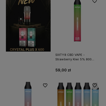
Do ulubi
SIXTY8 CBD VAPE -
Strawberry Kiwi 5% 800
Puffs
59,00 zł
Do ulubionych
Do ulubi